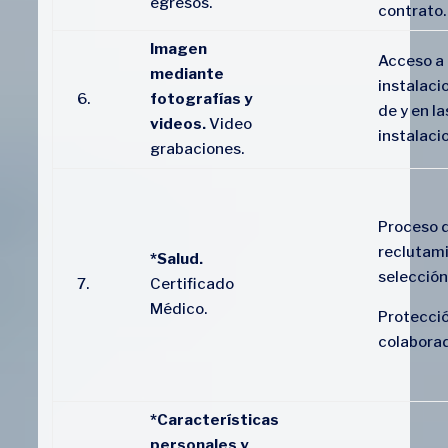
egresos.
contrato.
Imagen
Acceso a 
mediante
instalaci
6.
fotografías y
de y en la
videos.
Video
instalaci
grabaciones.
Proceso 
reclutami
*Salud.
selección
7.
Certificado
Médico.
Protecci
colaborad
*Características
personales y