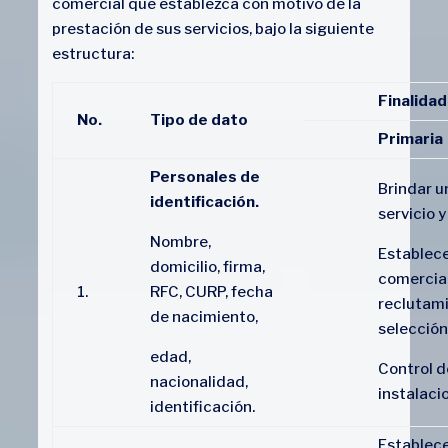
comercial que establezca con motivo de la
prestación de sus servicios, bajo la siguiente
estructura:
Finalidad
No.
Tipo de dato
Primaria
Personales de
Brindar u
identificación.
servicio y
Nombre,
Establece
domicilio, firma,
comercia
1.
RFC, CURP, fecha
reclutami
de nacimiento,
selección
edad,
Control d
nacionalidad,
instalaci
identificación.
Establec