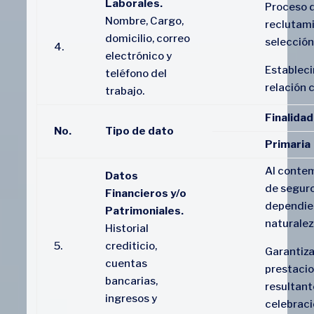
Laborales.
Proceso 
Nombre, Cargo,
reclutami
domicilio, correo
selección
4.
electrónico y
Establec
teléfono del
relación 
trabajo.
Finalidad
No.
Tipo de dato
Primaria
Al contem
Datos
de seguro
Financieros y/o
dependie
Patrimoniales.
naturalez
Historial
5.
crediticio,
Garantiza
cuentas
prestaci
bancarias,
resultant
ingresos y
celebraci