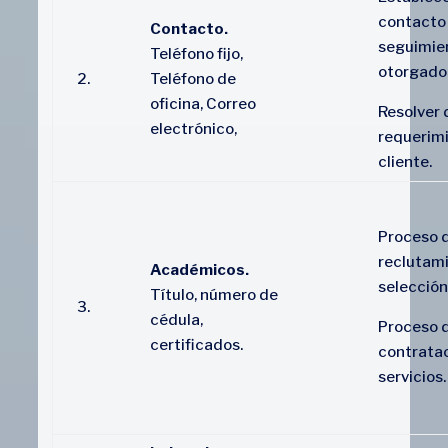
contacto
Contacto.
seguimien
Teléfono fijo,
otorgado
2.
Teléfono de
oficina, Correo
Resolver 
electrónico,
requerimi
cliente.
Proceso 
reclutami
Académicos.
selección
Título, número de
3.
cédula,
Proceso 
certificados.
contrata
servicios.