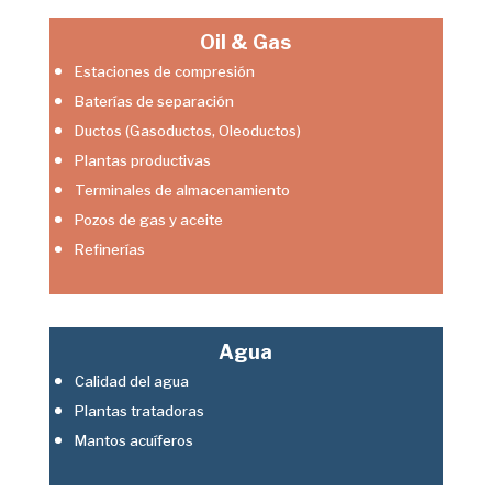
Oil & Gas
Estaciones de compresión
Baterías de separación​
Ductos (Gasoductos, Oleoductos)​
Plantas productivas​
Terminales de almacenamiento​
Pozos de gas y aceite​
Refinerías​
Agua
Calidad del agua​
Plantas tratadoras​
Mantos acuíferos​