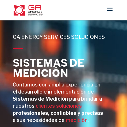
GA ENERGY SERVICES SOLUCIONES
SISTEMAS DE
MEDICIÓN
Contamos con amplia experiencia en
el desarrollo e implementación de
Sistemas de Medición
para brindar a
nuestros
clientes
soluciones
profesionales, conﬁables y precisas
a sus necesidades de
medición
.​